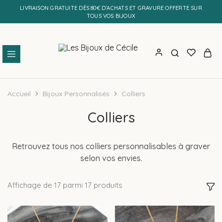
LIVRAISON GRATUITE DÈS 80€ D’ACHATS ET GRAVURE OFFERTE SUR
TOUS VOS BIJOUX
Les
Bijoux
Bijoux
personnalisés
de
et
Accueil
Bijoux Personnalisés
Colliers
Cécile
faits
main
Colliers
Retrouvez tous nos colliers personnalisables à graver
selon vos envies.
Affichage de
17
parmi
17
produits