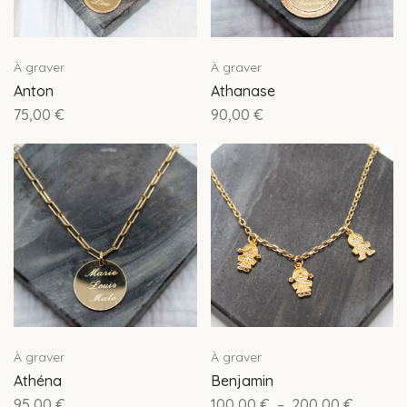
À graver
À graver
Anton
Athanase
75,00
€
90,00
€
À graver
À graver
Athéna
Benjamin
95,00
€
100,00
€
–
200,00
€