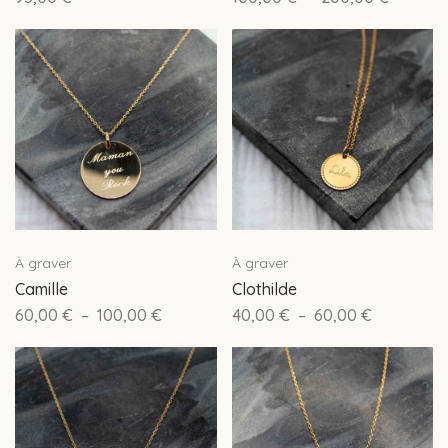
À graver
À graver
Camille
Clothilde
60,00
€
–
100,00
€
40,00
€
–
60,00
€