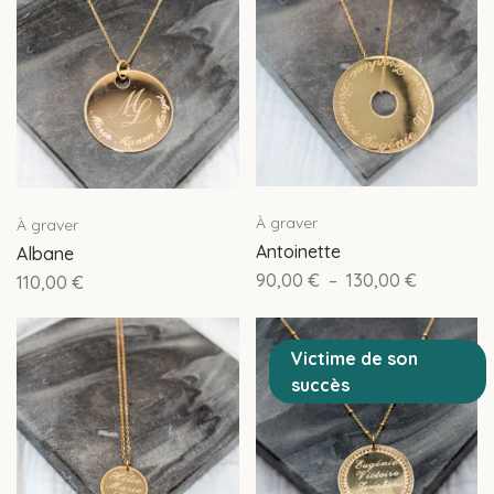
À graver
À graver
Antoinette
Albane
90,00
€
–
130,00
€
110,00
€
Victime de son
succès