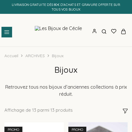
LIVRAISON GRATUITE DÈS 80€ D’ACHATS ET GRAVURE OFFERTE SUR
TOUS VOS BIJOUX
Les
Bijoux
Bijoux
personnalisés
de
et
Accueil
ARCHIVES
Bijoux
Cécile
faits
main
Bijoux
Retrouvez tous nos bijoux d’anciennes collections à prix
réduit.
Affichage de
13
parmi
13
produits
PROMO
PROMO