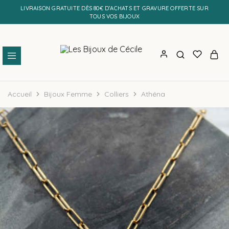
LIVRAISON GRATUITE DÈS 80€ D’ACHATS ET GRAVURE OFFERTE SUR
TOUS VOS BIJOUX
Les
Bijoux
Bijoux
personnalisés
Accueil
Bijoux Femme
Colliers
Athéna
de
et
Cécile
faits
main