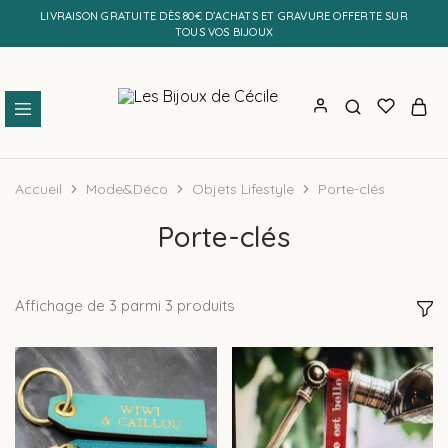
LIVRAISON GRATUITE DÈS 80€ D’ACHATS ET GRAVURE OFFERTE SUR
TOUS VOS BIJOUX
Les
Bijoux
Bijoux
personnalisés
de
et
Accueil
Mode&Déco
Objets Lifestyle
Porte-clés
Cécile
faits
main
Porte-clés
Affichage de
3
parmi
3
produits