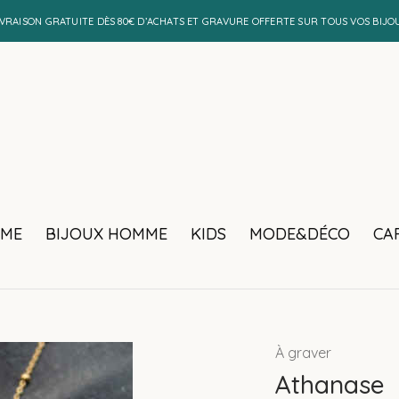
IVRAISON GRATUITE DÈS 80€ D’ACHATS ET GRAVURE OFFERTE SUR TOUS VOS BIJO
MME
BIJOUX HOMME
KIDS
MODE&DÉCO
CA
À graver
Athanase