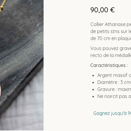
90,00
€
Collier Athanase p
de petits stris sur
de 70 cm en plaqué
Vous pouvez graver
recto de la médaill
Caractéristiques :
Argent massif o
Diamètre : 3 cm
Gravure : max
Ne noircit pas 
Gagnez jusqu'à 90