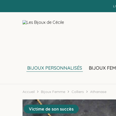
L
Les
Bijoux
Bijoux
personnalisés
de
et
Cécile
faits
main
BIJOUX PERSONNALISÉS
BIJOUX FE
Accueil
Bijoux Femme
Colliers
Athanase
Victime de son succès