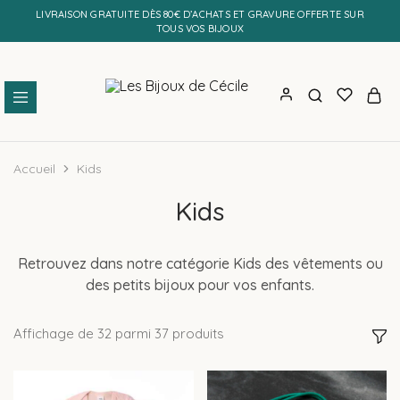
LIVRAISON GRATUITE DÈS 80€ D’ACHATS ET GRAVURE OFFERTE SUR
TOUS VOS BIJOUX
Les
Bijoux
Bijoux
personnalisés
de
et
Accueil
Kids
Cécile
faits
main
Kids
Retrouvez dans notre catégorie Kids des vêtements ou
des petits bijoux pour vos enfants.
Affichage de
32
parmi
37
produits