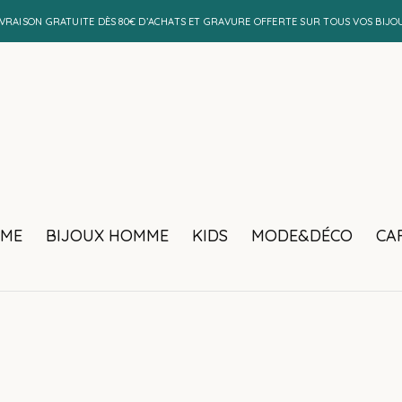
IVRAISON GRATUITE DÈS 80€ D’ACHATS ET GRAVURE OFFERTE SUR TOUS VOS BIJO
MME
BIJOUX HOMME
KIDS
MODE&DÉCO
CA