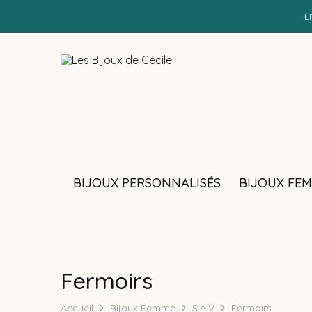
L
Les
Bijoux
Bijoux
personnalisés
de
et
Cécile
faits
main
BIJOUX PERSONNALISÉS
BIJOUX FE
Fermoirs
Accueil
Bijoux Femme
S.A.V
Fermoirs