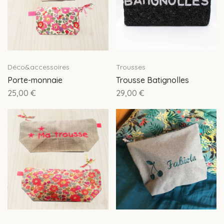
Déco&accessoires
Trousses
Porte-monnaie
Trousse Batignolles
25,00
€
29,00
€