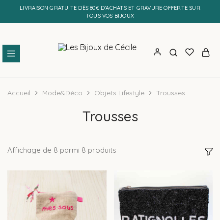
LIVRAISON GRATUITE DÈS 80€ D’ACHATS ET GRAVURE OFFERTE SUR
TOUS VOS BIJOUX
Les
Bijoux
Bijoux
personnalisés
de
et
Accueil
Mode&Déco
Objets Lifestyle
Trousses
Cécile
faits
main
Trousses
Affichage de
8
parmi
8
produits