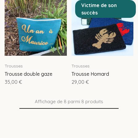
Victime de son
succès
Trousses
Trousses
Trousse double gaze
Trousse Homard
35,00
€
29,00
€
Affichage de
8
parmi
8
produits