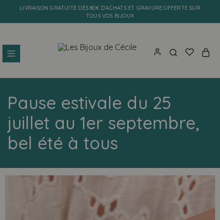
LIVRAISON GRATUITE DÈS 80€ D’ACHATS ET GRAVURE OFFERTE SUR
TOUS VOS BIJOUX
Les
Bijoux
Bijoux
personnalisés
de
et
Pause estivale du 25
Cécile
faits
main
juillet au 1er septembre,
bel été à tous