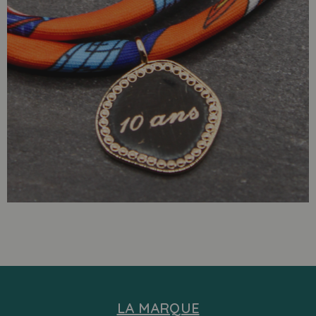
Médaille
perlée
gravure
offerte
LA MARQUE