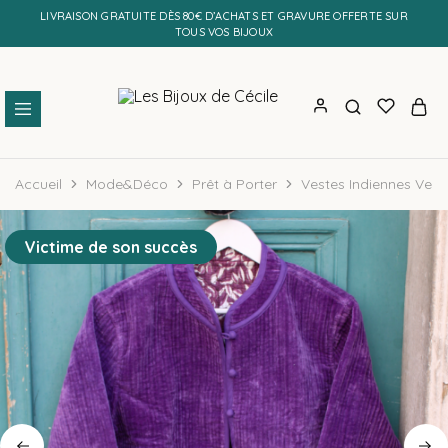
LIVRAISON GRATUITE DÈS 80€ D’ACHATS ET GRAVURE OFFERTE SUR
TOUS VOS BIJOUX
Les
Bijoux
Bijoux
personnalisés
Accueil
Mode&Déco
Prêt à Porter
Vestes Indiennes Vel
de
et
Cécile
faits
main
Victime de son succès