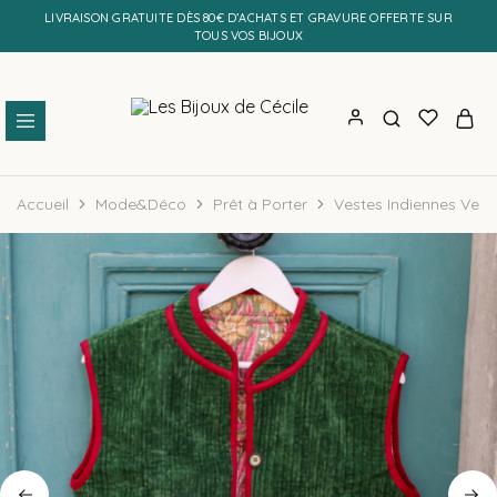
LIVRAISON GRATUITE DÈS 80€ D’ACHATS ET GRAVURE OFFERTE SUR
TOUS VOS BIJOUX
Les
Bijoux
Bijoux
personnalisés
Accueil
Mode&Déco
Prêt à Porter
Vestes Indiennes Vel
de
et
Cécile
faits
main