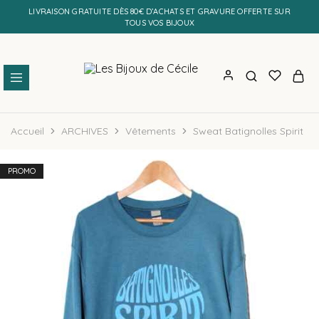
LIVRAISON GRATUITE DÈS 80€ D’ACHATS ET GRAVURE OFFERTE SUR
TOUS VOS BIJOUX
Les
Bijoux
Bijoux
personnalisés
Accueil
ARCHIVES
Vêtements
Sweat Batignolles Spirit
de
et
Cécile
faits
main
PROMO