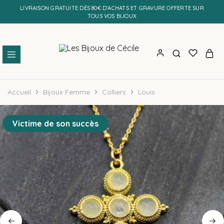
LIVRAISON GRATUITE DÈS 80€ D’ACHATS ET GRAVURE OFFERTE SUR
TOUS VOS BIJOUX
Les
Bijoux
Bijoux
personnalisés
Accueil
Bijoux Femme
Colliers
Louis
de
et
Cécile
faits
main
Victime de son succès