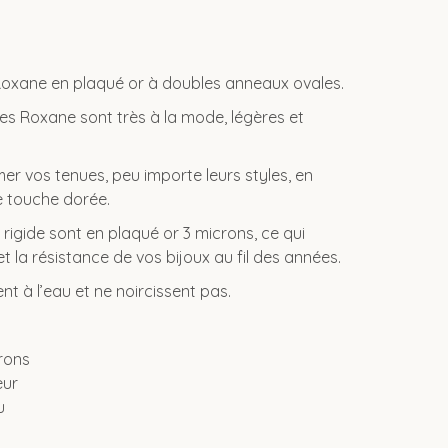
 Roxane en plaqué or à doubles anneaux ovales.
les Roxane sont très à la mode, légères et
mer vos tenues, peu importe leurs styles, en
e touche dorée.
rigide sont en plaqué or 3 microns, ce qui
et la résistance de vos bijoux au fil des années.
nt à l’eau et ne noircissent pas.
rons
eur
u