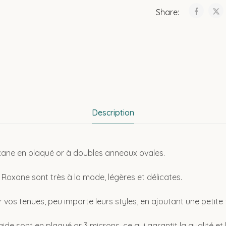
Share:
Description
oxane en plaqué or à doubles anneaux ovales.
s Roxane sont très à la mode, légères et délicates.
r vos tenues, peu importe leurs styles, en ajoutant une petite
gide sont en plaqué or 3 microns, ce qui garantit la qualité et