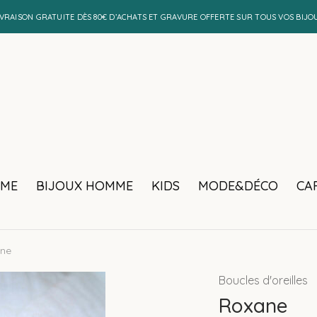
IVRAISON GRATUITE DÈS 80€ D’ACHATS ET GRAVURE OFFERTE SUR TOUS VOS BIJO
MME
BIJOUX HOMME
KIDS
MODE&DÉCO
CA
ne
Boucles d'oreilles
Roxane