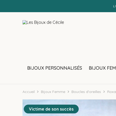
L
Les
Bijoux
Bijoux
personnalisés
de
et
Cécile
faits
main
BIJOUX PERSONNALISÉS
BIJOUX FE
Accueil
Bijoux Femme
Boucles d'oreilles
Roxa
Victime de son succès