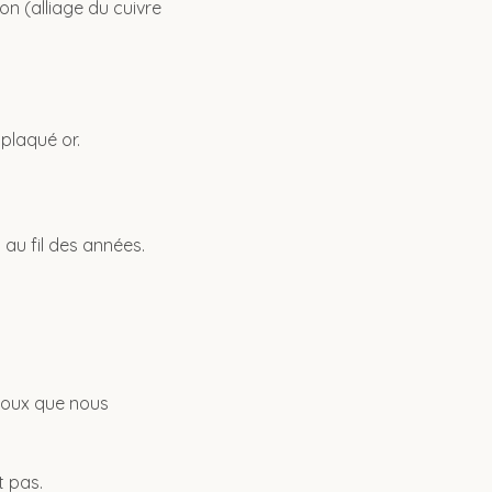
on (alliage du cuivre
 plaqué or.
 au fil des années.
bijoux que nous
t pas.