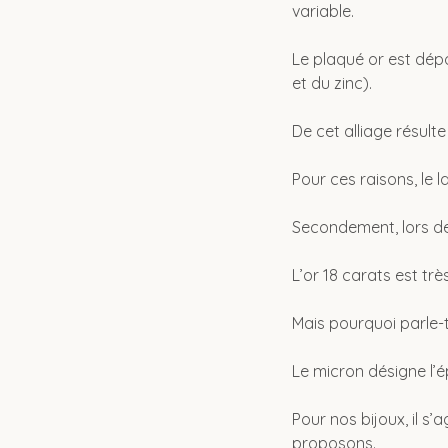
variable.
Le plaqué or est dépo
et du zinc).
De cet alliage résult
Pour ces raisons, le 
Secondement, lors de l
L’or 18 carats est tr
Mais pourquoi parle-t
Le micron désigne l’ép
Pour nos bijoux, il s’
proposons.