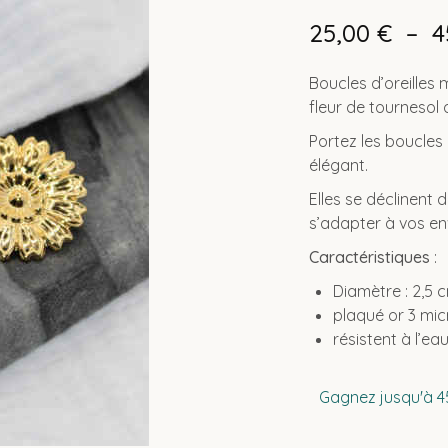
25,00
€
–
4
Boucles d’oreilles 
fleur de tournesol 
Portez les boucles 
élégant.
Elles se déclinent d
s’adapter à vos en
Caractéristiques
:
Diamètre : 2,5 c
plaqué or 3 mi
résistent à l’ea
Gagnez jusqu'à 45