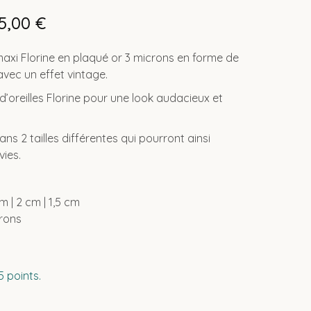
5,00
€
maxi Florine en plaqué or 3 microns en forme de
avec un effet vintage.
d’oreilles Florine pour une look audacieux et
ans 2 tailles différentes qui pourront ainsi
vies.
m | 2 cm | 1,5 cm
crons
u
 points.