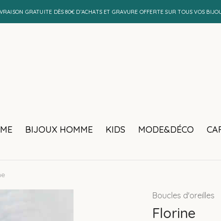
IVRAISON GRATUITE DÈS 80€ D’ACHATS ET GRAVURE OFFERTE SUR TOUS VOS BIJO
MME
BIJOUX HOMME
KIDS
MODE&DÉCO
CA
ne
Boucles d'oreilles
Florine