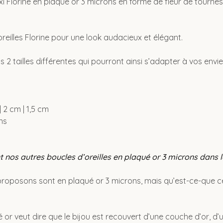
xi Florine en plaqué or 3 microns en forme de fleur de tournes
oreilles Florine pour une look audacieux et élégant.
s 2 tailles différentes qui pourront ainsi s’adapter à vos envie
| 2 cm | 1,5 cm
ns
nos autres boucles d’oreilles en plaqué or 3 microns dans l
proposons sont en plaqué or 3 microns, mais qu’est-ce-que ce
or veut dire que le bijou est recouvert d’une couche d’or, d’