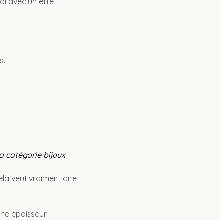
ol avec un effet
s.
a catégorie bijoux
la veut vraiment dire
une épaisseur