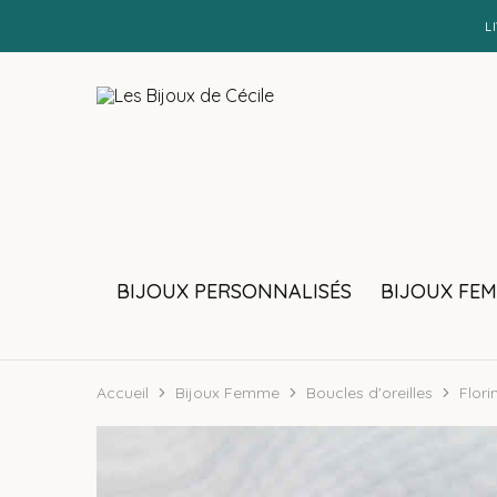
L
Les
Bijoux
Bijoux
personnalisés
de
et
Cécile
faits
main
BIJOUX PERSONNALISÉS
BIJOUX FE
Accueil
Bijoux Femme
Boucles d'oreilles
Flori