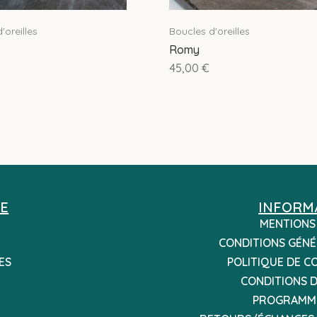
'oreilles
Boucles d'oreilles
Romy
45,00
€
E
INFORM
MENTIONS
CONDITIONS GÉNÉ
ES
POLITIQUE DE C
CONDITIONS D
PROGRAMME